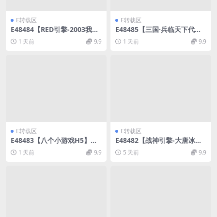
E转载区
E转载区
E48484【RED引擎-2003我本
E48485【三国·兵临天下代金
沉默】三职业版本传奇手游WI
券内购七合修复自动环境版】
1 天前
9.9
1 天前
9.9
N手工架设服务端
三网H5手游VM单机镜像端+Li
nux外网手工端
E转载区
E转载区
E48483【八个小游戏H5】三
E48482【战神引擎-大唐冰雪
网小游戏集合Linux外网手工
完整版】裤衩7.0免授权win传
1 天前
9.9
5 天前
9.9
端
奇手游服务架设端