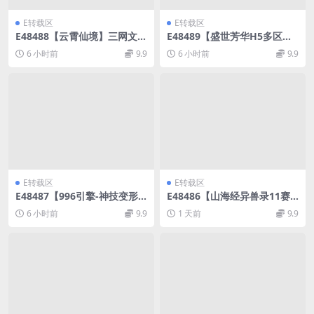
E转载区
E转载区
E48488【云霄仙境】三网文字
E48489【盛世芳华H5多区跨
修仙网页游戏WIN外网搭建服
服代金券本地优化自动环境
6 小时前
9.9
6 小时前
9.9
务架设端
版】手游VM单机镜像端+Linu
x外网服务端
E转载区
E转载区
E48487【996引擎-神技变形
E48486【山海经异兽录11赛
神魔版】多大陆内购版单机本
季全人物代金券内购版】手游
6 小时前
9.9
1 天前
9.9
地测试服务端
WIN手工架设服务端