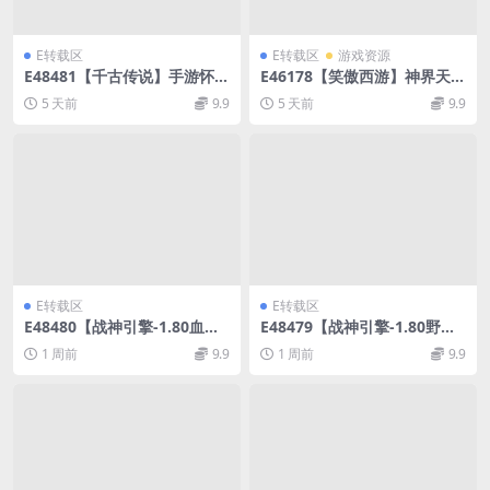
E转载区
E转载区
游戏资源
E48481【千古传说】手游怀旧
E46178【笑傲西游】神界天海
WIN单机外网手工服务架设端
西柚端游WIN本地服务端+内
5 天前
9.9
5 天前
9.9
置GM工具+全套源码
E转载区
E转载区
E48480【战神引擎-1.80血战
E48479【战神引擎-1.80野战
元素】三职业小新免授权全明
元素】三职业白猪7免授权版w
1 周前
9.9
1 周前
9.9
文版本WIN传奇手游服务架设
in传奇手游服务架设端
端