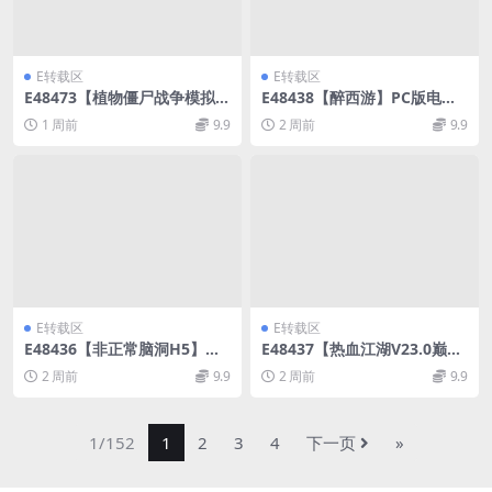
E转载区
E转载区
E48473【植物僵尸战争模拟器
E48438【醉西游】PC版电脑
H5】三网植物僵尸游戏WIN
网页游戏WIN外网手工端+网
1 周前
9.9
2 周前
9.9
服务端+Linux外网手工端
页注册+GM充值工具可单机
E转载区
E转载区
E48436【非正常脑洞H5】三
E48437【热血江湖V23.0巅峰
网找茬游戏版本WIN服务端+L
对决】网游单机Win服务端+P
2 周前
9.9
2 周前
9.9
inux外网手工端
C客户端+百宝阁后台
1/152
1
2
3
4
下一页
»