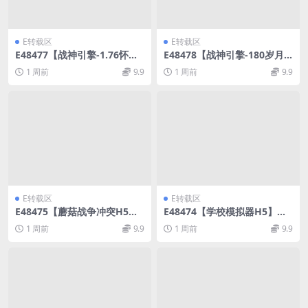
E转载区
E转载区
E48477【战神引擎-1.76怀旧
E48478【战神引擎-180岁月
月光金币】三职业白猪3.1版W
无限刀】三职业白猪3.1精修版
1 周前
9.9
1 周前
9.9
IN传奇手游服务架设端
WIN传奇手游服务架设端
E转载区
E转载区
E48475【蘑菇战争冲突H5】
E48474【学校模拟器H5】三
三网塔防游戏版WIN服务端+L
网模拟器游戏WIN服务端+Lin
1 周前
9.9
1 周前
9.9
inux外网手工端
ux外网手工端