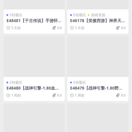
E转载区
E转载区
游戏资源
E48481【千古传说】手游怀旧
E46178【笑傲西游】神界天海
WIN单机外网手工服务架设端
西柚端游WIN本地服务端+内
5 天前
9.9
5 天前
9.9
置GM工具+全套源码
E转载区
E转载区
E48480【战神引擎-1.80血战
E48479【战神引擎-1.80野战
元素】三职业小新免授权全明
元素】三职业白猪7免授权版w
1 周前
9.9
1 周前
9.9
文版本WIN传奇手游服务架设
in传奇手游服务架设端
端