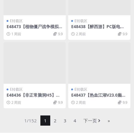
E转载区
E转载区
E48473【植物僵尸战争模拟器
E48438【醉西游】PC版电脑
H5】三网植物僵尸游戏WIN
网页游戏WIN外网手工端+网
1 周前
9.9
2 周前
9.9
服务端+Linux外网手工端
页注册+GM充值工具可单机
E转载区
E转载区
E48436【非正常脑洞H5】三
E48437【热血江湖V23.0巅峰
网找茬游戏版本WIN服务端+L
对决】网游单机Win服务端+P
2 周前
9.9
2 周前
9.9
inux外网手工端
C客户端+百宝阁后台
1/152
1
2
3
4
下一页
»