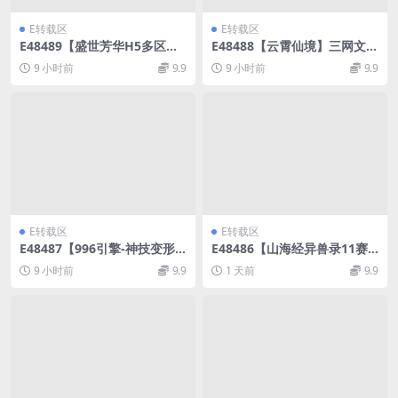
E转载区
E转载区
E48489【盛世芳华H5多区跨
E48488【云霄仙境】三网文字
服代金券本地优化自动环境
修仙网页游戏WIN外网搭建服
9 小时前
9.9
9 小时前
9.9
版】手游VM单机镜像端+Linu
务架设端
x外网服务端
E转载区
E转载区
E48487【996引擎-神技变形
E48486【山海经异兽录11赛
神魔版】多大陆内购版单机本
季全人物代金券内购版】手游
9 小时前
9.9
1 天前
9.9
地测试服务端
WIN手工架设服务端