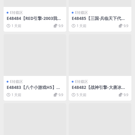
E转载区
E转载区
E48484【RED引擎-2003我本
E48485【三国·兵临天下代金
沉默】三职业版本传奇手游WI
券内购七合修复自动环境版】
1 天前
9.9
1 天前
9.9
N手工架设服务端
三网H5手游VM单机镜像端+Li
nux外网手工端
E转载区
E转载区
E48483【八个小游戏H5】三
E48482【战神引擎-大唐冰雪
网小游戏集合Linux外网手工
完整版】裤衩7.0免授权win传
1 天前
9.9
5 天前
9.9
端
奇手游服务架设端