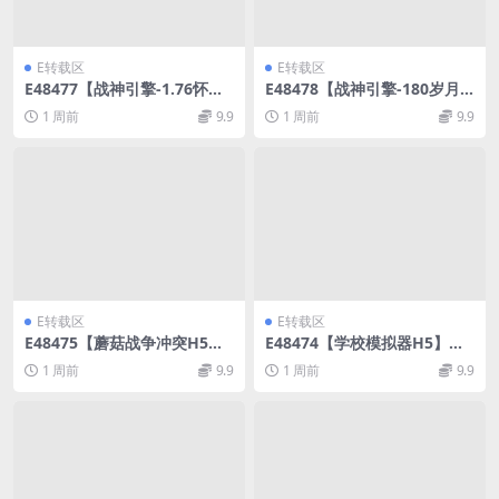
E转载区
E转载区
E48477【战神引擎-1.76怀旧
E48478【战神引擎-180岁月
月光金币】三职业白猪3.1版W
无限刀】三职业白猪3.1精修版
1 周前
9.9
1 周前
9.9
IN传奇手游服务架设端
WIN传奇手游服务架设端
E转载区
E转载区
E48475【蘑菇战争冲突H5】
E48474【学校模拟器H5】三
三网塔防游戏版WIN服务端+L
网模拟器游戏WIN服务端+Lin
1 周前
9.9
1 周前
9.9
inux外网手工端
ux外网手工端