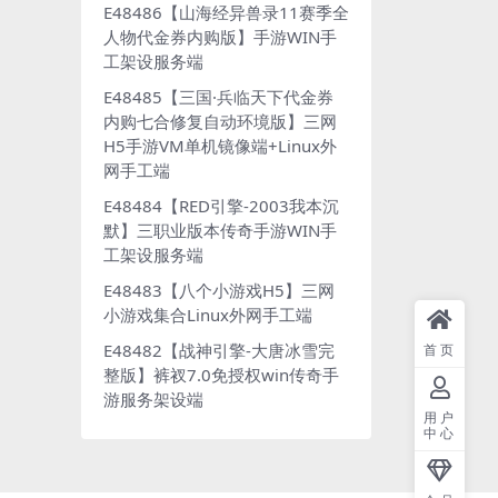
E48486【山海经异兽录11赛季全
人物代金券内购版】手游WIN手
工架设服务端
E48485【三国·兵临天下代金券
内购七合修复自动环境版】三网
H5手游VM单机镜像端+Linux外
网手工端
E48484【RED引擎-2003我本沉
默】三职业版本传奇手游WIN手
工架设服务端
E48483【八个小游戏H5】三网
小游戏集合Linux外网手工端
E48482【战神引擎-大唐冰雪完
首页
整版】裤衩7.0免授权win传奇手
游服务架设端
用户
中心