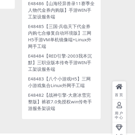
E48486【山海经异兽录11赛季全
人物代金券内购版】手游WIN手
工架设服务端
E48485【三国·兵临天下代金券
内购七合修复自动环境版】三网
H5手游VM单机镜像端+Linux外
网手工端
E48484【RED引擎-2003我本沉
默】三职业版本传奇手游WIN手
工架设服务端
E48483【八个小游戏H5】三网
小游戏集合Linux外网手工端
E48482【战神引擎-大唐冰雪完
首页
整版】裤衩7.0免授权win传奇手
游服务架设端
用户
中心