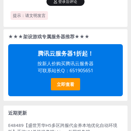
登录后评论
提示：请文明发言
★★★架设游戏专属服务器推荐★★★
腾讯云服务器1折起！
按新人价购买腾讯云服务器
可联系站长Q：651905651
立即查看
近期更新
E48489【盛世芳华H5多区跨服代金券本地优化自动环境