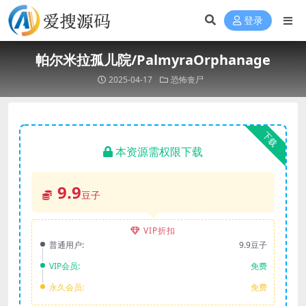
登录
帕尔米拉孤儿院/PalmyraOrphanage
2025-04-17
恐怖丧尸
下载
本资源需权限下载
9.9
豆子
VIP折扣
普通用户:
9.9豆子
VIP会员:
免费
永久会员:
免费