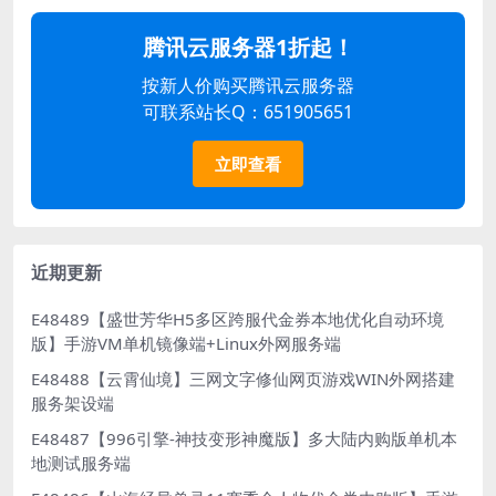
腾讯云服务器1折起！
按新人价购买腾讯云服务器
可联系站长Q：651905651
立即查看
近期更新
E48489【盛世芳华H5多区跨服代金券本地优化自动环境
版】手游VM单机镜像端+Linux外网服务端
E48488【云霄仙境】三网文字修仙网页游戏WIN外网搭建
服务架设端
E48487【996引擎-神技变形神魔版】多大陆内购版单机本
地测试服务端