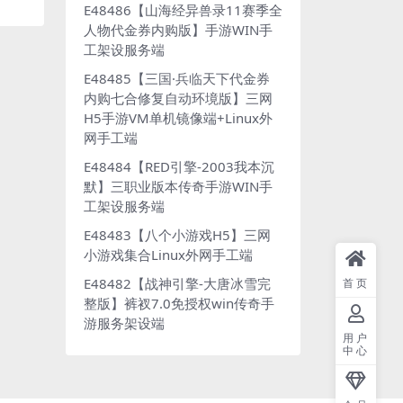
E48486【山海经异兽录11赛季全
人物代金券内购版】手游WIN手
工架设服务端
E48485【三国·兵临天下代金券
内购七合修复自动环境版】三网
H5手游VM单机镜像端+Linux外
网手工端
E48484【RED引擎-2003我本沉
默】三职业版本传奇手游WIN手
工架设服务端
E48483【八个小游戏H5】三网
小游戏集合Linux外网手工端
E48482【战神引擎-大唐冰雪完
首页
整版】裤衩7.0免授权win传奇手
游服务架设端
用户
中心