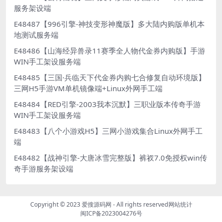
服务架设端
E48487【996引擎-神技变形神魔版】多大陆内购版单机本
地测试服务端
E48486【山海经异兽录11赛季全人物代金券内购版】手游
WIN手工架设服务端
E48485【三国·兵临天下代金券内购七合修复自动环境版】
三网H5手游VM单机镜像端+Linux外网手工端
E48484【RED引擎-2003我本沉默】三职业版本传奇手游
WIN手工架设服务端
E48483【八个小游戏H5】三网小游戏集合Linux外网手工
端
E48482【战神引擎-大唐冰雪完整版】裤衩7.0免授权win传
奇手游服务架设端
Copyright © 2023
爱搜源码网
- All rights reserved
网站统计
闽ICP备2023004276号