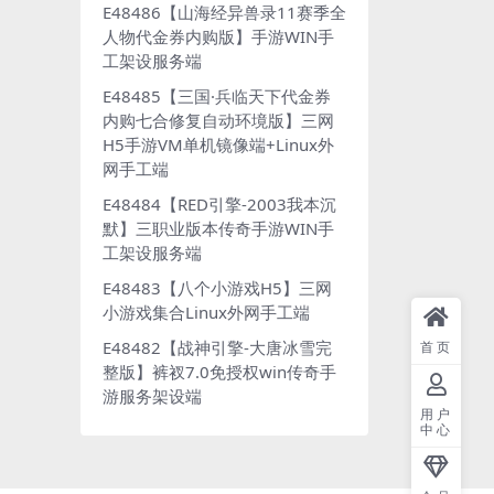
E48486【山海经异兽录11赛季全
人物代金券内购版】手游WIN手
工架设服务端
E48485【三国·兵临天下代金券
内购七合修复自动环境版】三网
H5手游VM单机镜像端+Linux外
网手工端
E48484【RED引擎-2003我本沉
默】三职业版本传奇手游WIN手
工架设服务端
E48483【八个小游戏H5】三网
小游戏集合Linux外网手工端
E48482【战神引擎-大唐冰雪完
首页
整版】裤衩7.0免授权win传奇手
游服务架设端
用户
中心