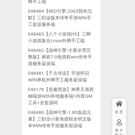
网手工端
E48484【RED引擎-2003我本沉
默】三职业版本传奇手游WIN手
工架设服务端
E48483【八个小游戏H5】三网
小游戏集合Linux外网手工端
E48482【战神引擎-大唐冰雪完
整版】裤衩7.0免授权win传奇手
游服务架设端
E48481【千古传说】手游怀旧
WIN单机外网手工服务架设端
E46178【笑傲西游】神界天海西
柚端游WIN本地服务端+内置GM
工具+全套源码
E48480【战神引擎-1.80血战元
首页
素】三职业小新免授权全明文版
本WIN传奇手游服务架设端
用户
中心