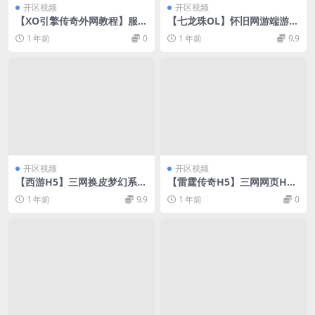
开区视频
开区视频
【XO引擎传奇外网教程】服务
【七龙珠OL】怀旧网游端游外
器win搭建视频-XO三端互通
网win服务器架设视频
1 年前
0
1 年前
9.9
传奇手游单机及外网方法
开区视频
开区视频
【西游H5】三网换皮梦幻系列
【雷霆传奇H5】三网网页H5
游戏外网服务器搭建架设方法
传奇系列linux服务外网搭建方
1 年前
9.9
1 年前
0
教程
法教程