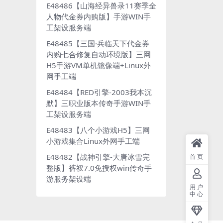
E48486【山海经异兽录11赛季全
人物代金券内购版】手游WIN手
工架设服务端
E48485【三国·兵临天下代金券
内购七合修复自动环境版】三网
H5手游VM单机镜像端+Linux外
网手工端
E48484【RED引擎-2003我本沉
默】三职业版本传奇手游WIN手
工架设服务端
E48483【八个小游戏H5】三网
小游戏集合Linux外网手工端
E48482【战神引擎-大唐冰雪完
首页
整版】裤衩7.0免授权win传奇手
游服务架设端
用户
中心