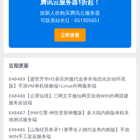
腾讯云服务器1折起！
按新人价购买腾讯云服务器
可联系站长Q：651905651
立即查看
近期更新
E48489【盛世芳华H5多区跨服代金券本地优化自动环境
版】手游VM单机镜像端+Linux外网服务端
E48488【云霄仙境】三网文字修仙网页游戏WIN外网搭建
服务架设端
E48487【996引擎-神技变形神魔版】多大陆内购版单机本
地测试服务端
E48486【山海经异兽录11赛季全人物代金券内购版】手游
WIN手工架设服务端