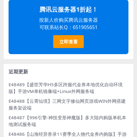
腾讯云服务器1折起！
按新人价购买腾讯云服务器
可联系站长Q：651905651
立即查看
近期更新
E48489【盛世芳华H5多区跨服代金券本地优化自动环境
版】手游VM单机镜像端+Linux外网服务端
E48488【云霄仙境】三网文字修仙网页游戏WIN外网搭建
服务架设端
E48487【996引擎-神技变形神魔版】多大陆内购版单机本
地测试服务端
E48486【山海经异兽录11赛季全人物代金券内购版】手游