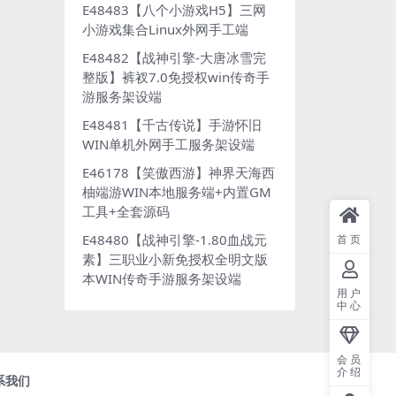
E48483【八个小游戏H5】三网
小游戏集合Linux外网手工端
E48482【战神引擎-大唐冰雪完
整版】裤衩7.0免授权win传奇手
游服务架设端
E48481【千古传说】手游怀旧
WIN单机外网手工服务架设端
E46178【笑傲西游】神界天海西
柚端游WIN本地服务端+内置GM
工具+全套源码
E48480【战神引擎-1.80血战元
首页
素】三职业小新免授权全明文版
本WIN传奇手游服务架设端
用户
中心
会员
介绍
系我们