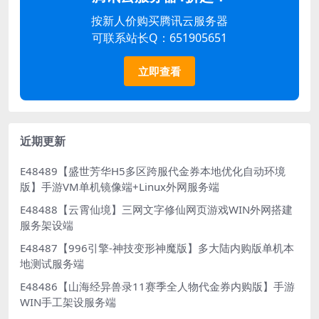
按新人价购买腾讯云服务器
可联系站长Q：651905651
立即查看
近期更新
E48489【盛世芳华H5多区跨服代金券本地优化自动环境
版】手游VM单机镜像端+Linux外网服务端
E48488【云霄仙境】三网文字修仙网页游戏WIN外网搭建
服务架设端
E48487【996引擎-神技变形神魔版】多大陆内购版单机本
地测试服务端
E48486【山海经异兽录11赛季全人物代金券内购版】手游
WIN手工架设服务端