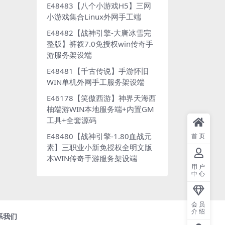
E48483【八个小游戏H5】三网
小游戏集合Linux外网手工端
E48482【战神引擎-大唐冰雪完
整版】裤衩7.0免授权win传奇手
游服务架设端
E48481【千古传说】手游怀旧
WIN单机外网手工服务架设端
E46178【笑傲西游】神界天海西
柚端游WIN本地服务端+内置GM
工具+全套源码
E48480【战神引擎-1.80血战元
首页
素】三职业小新免授权全明文版
本WIN传奇手游服务架设端
用户
中心
会员
介绍
系我们