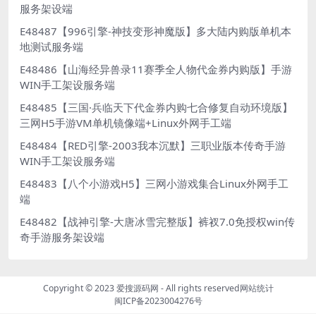
服务架设端
E48487【996引擎-神技变形神魔版】多大陆内购版单机本
地测试服务端
E48486【山海经异兽录11赛季全人物代金券内购版】手游
WIN手工架设服务端
E48485【三国·兵临天下代金券内购七合修复自动环境版】
三网H5手游VM单机镜像端+Linux外网手工端
E48484【RED引擎-2003我本沉默】三职业版本传奇手游
WIN手工架设服务端
E48483【八个小游戏H5】三网小游戏集合Linux外网手工
端
E48482【战神引擎-大唐冰雪完整版】裤衩7.0免授权win传
奇手游服务架设端
Copyright © 2023
爱搜源码网
- All rights reserved
网站统计
闽ICP备2023004276号