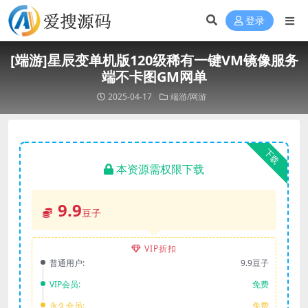
登录
[端游]星辰变单机版120级稀有一键VM镜像服务
端不卡图GM网单
2025-04-17
端游/网游
下载
本资源需权限下载
9.9
豆子
VIP折扣
普通用户:
9.9豆子
VIP会员:
免费
永久会员:
免费