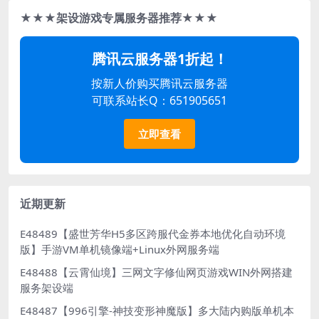
★★★架设游戏专属服务器推荐★★★
腾讯云服务器1折起！
按新人价购买腾讯云服务器
可联系站长Q：651905651
立即查看
近期更新
E48489【盛世芳华H5多区跨服代金券本地优化自动环境
版】手游VM单机镜像端+Linux外网服务端
E48488【云霄仙境】三网文字修仙网页游戏WIN外网搭建
服务架设端
E48487【996引擎-神技变形神魔版】多大陆内购版单机本