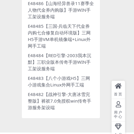
E48486【山海经异兽录11赛季全
人物代金券内购版】手游WIN手
工架设服务端
E48485【三国·兵临天下代金券
内购七合修复自动环境版】三网
H5手游VM单机镜像端+Linux外
网手工端
E48484【RED引擎-2003我本沉
默】三职业版本传奇手游WIN手
工架设服务端
E48483【八个小游戏H5】三网
小游戏集合Linux外网手工端
E48482【战神引擎-大唐冰雪完
首页
整版】裤衩7.0免授权win传奇手
游服务架设端
用户
中心