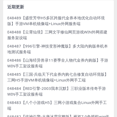
近期更新
E48489【盛世芳华H5多区跨服代金券本地优化自动环境
版】手游VM单机镜像端+Linux外网服务端
E48488【云霄仙境】三网文字修仙网页游戏WIN外网搭建
服务架设端
E48487【996引擎-神技变形神魔版】多大陆内购版单机本
地测试服务端
E48486【山海经异兽录11赛季全人物代金券内购版】手游
WIN手工架设服务端
E48485【三国·兵临天下代金券内购七合修复自动环境版】
三网H5手游VM单机镜像端+Linux外网手工端
E48484【RED引擎-2003我本沉默】三职业版本传奇手游
WIN手工架设服务端
E48483【八个小游戏H5】三网小游戏集合Linux外网手工
端
E48482【战神引擎-大唐冰雪完整版】裤衩7.0免授权win传