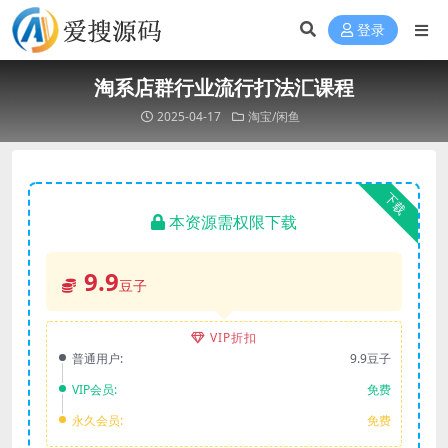
登录
淘系店群行业流行打法汇课程
2025-04-17
淘宝/闲鱼
下载
本资源需权限下载
9.9
豆子
VIP折扣
普通用户:
9.9豆子
VIP会员:
免费
永久会员:
免费