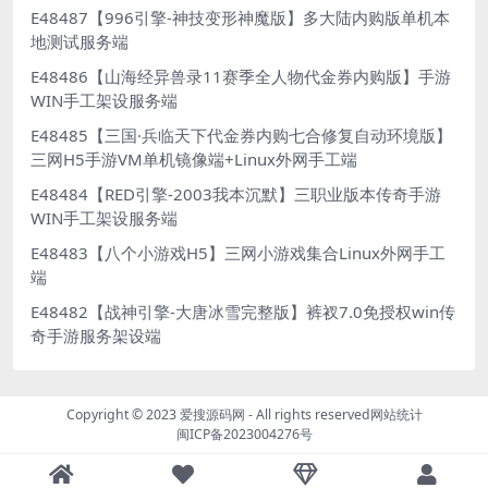
E48487【996引擎-神技变形神魔版】多大陆内购版单机本
地测试服务端
E48486【山海经异兽录11赛季全人物代金券内购版】手游
WIN手工架设服务端
E48485【三国·兵临天下代金券内购七合修复自动环境版】
三网H5手游VM单机镜像端+Linux外网手工端
E48484【RED引擎-2003我本沉默】三职业版本传奇手游
WIN手工架设服务端
E48483【八个小游戏H5】三网小游戏集合Linux外网手工
端
E48482【战神引擎-大唐冰雪完整版】裤衩7.0免授权win传
奇手游服务架设端
Copyright © 2023
爱搜源码网
- All rights reserved
网站统计
闽ICP备2023004276号