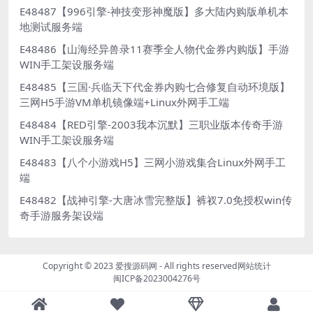
E48487【996引擎-神技变形神魔版】多大陆内购版单机本
地测试服务端
E48486【山海经异兽录11赛季全人物代金券内购版】手游
WIN手工架设服务端
E48485【三国·兵临天下代金券内购七合修复自动环境版】
三网H5手游VM单机镜像端+Linux外网手工端
E48484【RED引擎-2003我本沉默】三职业版本传奇手游
WIN手工架设服务端
E48483【八个小游戏H5】三网小游戏集合Linux外网手工
端
E48482【战神引擎-大唐冰雪完整版】裤衩7.0免授权win传
奇手游服务架设端
Copyright © 2023
爱搜源码网
- All rights reserved
网站统计
闽ICP备2023004276号