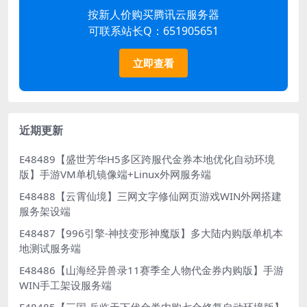
按新人价购买腾讯云服务器
可联系站长Q：651905651
立即查看
近期更新
E48489【盛世芳华H5多区跨服代金券本地优化自动环境
版】手游VM单机镜像端+Linux外网服务端
E48488【云霄仙境】三网文字修仙网页游戏WIN外网搭建
服务架设端
E48487【996引擎-神技变形神魔版】多大陆内购版单机本
地测试服务端
E48486【山海经异兽录11赛季全人物代金券内购版】手游
WIN手工架设服务端