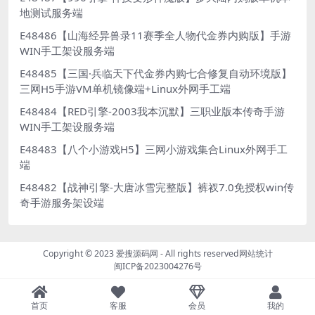
地测试服务端
E48486【山海经异兽录11赛季全人物代金券内购版】手游
WIN手工架设服务端
E48485【三国·兵临天下代金券内购七合修复自动环境版】
三网H5手游VM单机镜像端+Linux外网手工端
E48484【RED引擎-2003我本沉默】三职业版本传奇手游
WIN手工架设服务端
E48483【八个小游戏H5】三网小游戏集合Linux外网手工
端
E48482【战神引擎-大唐冰雪完整版】裤衩7.0免授权win传
奇手游服务架设端
Copyright © 2023
爱搜源码网
- All rights reserved
网站统计
闽ICP备2023004276号
首页
客服
会员
我的