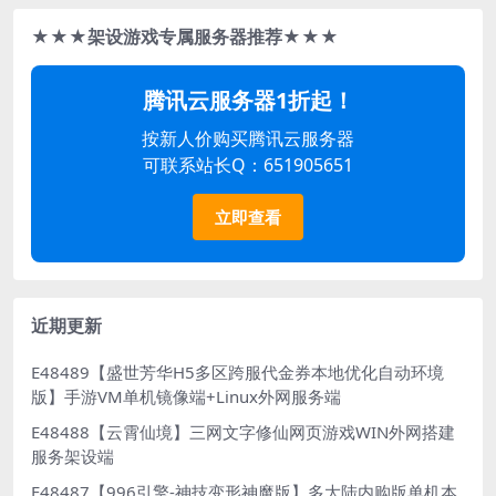
★★★架设游戏专属服务器推荐★★★
腾讯云服务器1折起！
按新人价购买腾讯云服务器
可联系站长Q：651905651
立即查看
近期更新
E48489【盛世芳华H5多区跨服代金券本地优化自动环境
版】手游VM单机镜像端+Linux外网服务端
E48488【云霄仙境】三网文字修仙网页游戏WIN外网搭建
服务架设端
E48487【996引擎-神技变形神魔版】多大陆内购版单机本