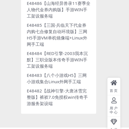
E48486【山海经异兽录11赛季全
人物代金券内购版】手游WIN手
工架设服务端
E48485【三国·兵临天下代金券
内购七合修复自动环境版】三网
H5手游VM单机镜像端+Linux外
网手工端
E48484【RED引擎-2003我本沉
默】三职业版本传奇手游WIN手
工架设服务端
E48483【八个小游戏H5】三网
小游戏集合Linux外网手工端
E48482【战神引擎-大唐冰雪完
首页
整版】裤衩7.0免授权win传奇手
游服务架设端
用户
中心