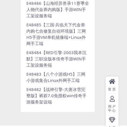
E48486【山海经异兽录11赛季全
人物代金券内购版】手游WIN手
工架设服务端
E48485【三国·兵临天下代金券
内购七合修复自动环境版】三网
H5手游VM单机镜像端+Linux外
网手工端
E48484【RED引擎-2003我本沉
默】三职业版本传奇手游WIN手
工架设服务端
E48483【八个小游戏H5】三网
小游戏集合Linux外网手工端
E48482【战神引擎-大唐冰雪完
首页
整版】裤衩7.0免授权win传奇手
游服务架设端
用户
中心