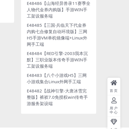
E48486【山海经异兽录11赛季全
人物代金券内购版】手游WIN手
工架设服务端
E48485【三国·兵临天下代金券
内购七合修复自动环境版】三网
H5手游VM单机镜像端+Linux外
网手工端
E48484【RED引擎-2003我本沉
默】三职业版本传奇手游WIN手
工架设服务端
E48483【八个小游戏H5】三网
小游戏集合Linux外网手工端
E48482【战神引擎-大唐冰雪完
首页
整版】裤衩7.0免授权win传奇手
游服务架设端
用户
中心