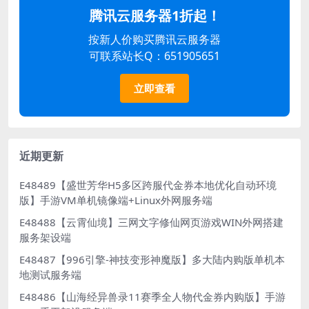
腾讯云服务器1折起！
按新人价购买腾讯云服务器
可联系站长Q：651905651
立即查看
近期更新
E48489【盛世芳华H5多区跨服代金券本地优化自动环境
版】手游VM单机镜像端+Linux外网服务端
E48488【云霄仙境】三网文字修仙网页游戏WIN外网搭建
服务架设端
E48487【996引擎-神技变形神魔版】多大陆内购版单机本
地测试服务端
E48486【山海经异兽录11赛季全人物代金券内购版】手游