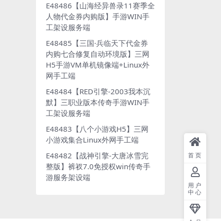
E48486【山海经异兽录11赛季全
人物代金券内购版】手游WIN手
工架设服务端
E48485【三国·兵临天下代金券
内购七合修复自动环境版】三网
H5手游VM单机镜像端+Linux外
网手工端
E48484【RED引擎-2003我本沉
默】三职业版本传奇手游WIN手
工架设服务端
E48483【八个小游戏H5】三网
小游戏集合Linux外网手工端
E48482【战神引擎-大唐冰雪完
首页
整版】裤衩7.0免授权win传奇手
游服务架设端
用户
中心