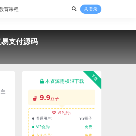
教育课程
登录
虹易支付源码
下载
本资源需权限下载
套主
9.9
豆子
VIP折扣
普通用户:
9.9豆子
VIP会员:
免费
永久会员:
免费