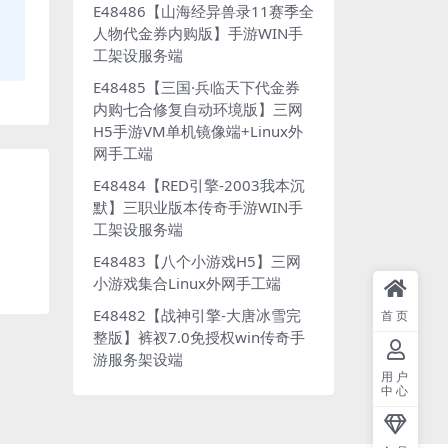
E48486【山海经异兽录11赛季全
人物代金券内购版】手游WIN手
工架设服务端
E48485【三国·兵临天下代金券
内购七合修复自动环境版】三网
H5手游VM单机镜像端+Linux外
网手工端
E48484【RED引擎-2003我本沉
默】三职业版本传奇手游WIN手
工架设服务端
E48483【八个小游戏H5】三网
小游戏集合Linux外网手工端
E48482【战神引擎-大唐冰雪完
首页
整版】裤衩7.0免授权win传奇手
游服务架设端
用户
中心