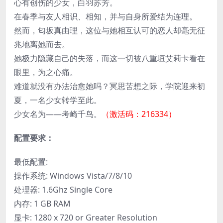
心有创伤的少女，白羽苏芳。
在春季与友人相识、相知，并与自身所爱结为连理。
然而，匂坂真由理，这位与她相互认可的恋人却毫无征
兆地离她而去。
她极力隐藏自己的失落，而这一切被八重垣艾莉卡看在
眼里，为之心痛。
难道就没有办法治愈她吗？冥思苦想之际，学院迎来初
夏，一名少女转学至此。
少女名为——考崎千鸟。
（激活码：216334）
配置要求：
最低配置:
操作系统: Windows Vista/7/8/10
处理器: 1.6Ghz Single Core
内存: 1 GB RAM
显卡: 1280 x 720 or Greater Resolution