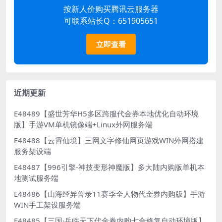
按新人价购买腾讯云服务器
可联系站长Q：651905651
立即查看
近期更新
E48489【盛世芳华H5多区跨服代金券本地优化自动环境
版】手游VM单机镜像端+Linux外网服务端
E48488【云霄仙境】三网文字修仙网页游戏WIN外网搭建
服务架设端
E48487【996引擎-神技变形神魔版】多大陆内购版单机本
地测试服务端
E48486【山海经异兽录11赛季全人物代金券内购版】手游
WIN手工架设服务端
E48485【三国·兵临天下代金券内购七合修复自动环境版】