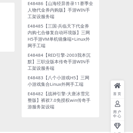
E48486【山海经异兽录11赛季全
人物代金券内购版】手游WIN手
工架设服务端
E48485【三国·兵临天下代金券
内购七合修复自动环境版】三网
H5手游VM单机镜像端+Linux外
网手工端
E48484【RED引擎-2003我本沉
默】三职业版本传奇手游WIN手
工架设服务端
E48483【八个小游戏H5】三网
小游戏集合Linux外网手工端
E48482【战神引擎-大唐冰雪完
首页
整版】裤衩7.0免授权win传奇手
游服务架设端
用户
中心