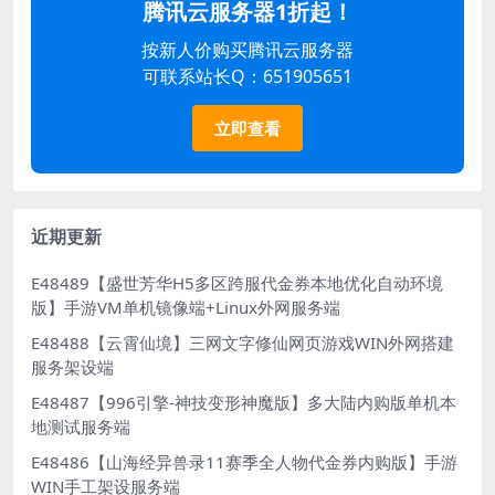
腾讯云服务器1折起！
按新人价购买腾讯云服务器
可联系站长Q：651905651
立即查看
近期更新
E48489【盛世芳华H5多区跨服代金券本地优化自动环境
版】手游VM单机镜像端+Linux外网服务端
E48488【云霄仙境】三网文字修仙网页游戏WIN外网搭建
服务架设端
E48487【996引擎-神技变形神魔版】多大陆内购版单机本
地测试服务端
E48486【山海经异兽录11赛季全人物代金券内购版】手游
WIN手工架设服务端