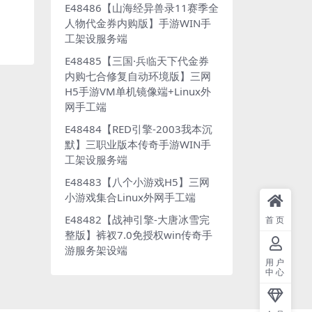
E48486【山海经异兽录11赛季全
人物代金券内购版】手游WIN手
工架设服务端
E48485【三国·兵临天下代金券
内购七合修复自动环境版】三网
H5手游VM单机镜像端+Linux外
网手工端
E48484【RED引擎-2003我本沉
默】三职业版本传奇手游WIN手
工架设服务端
E48483【八个小游戏H5】三网
小游戏集合Linux外网手工端
E48482【战神引擎-大唐冰雪完
首页
整版】裤衩7.0免授权win传奇手
游服务架设端
用户
中心