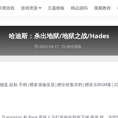
亲测游戏
游戏资源
主题模板
精品源码
视频教程
哈迪斯：杀出地狱/地狱之战/Hades
2025-04-17
动作冒险
支持键盘.鼠标.手柄|赠多项修改器|赠全收集存档|赠音乐BGM集|20
ransistor 和 Pyre 原班人马打造的全新地下城 类游 戏，为您