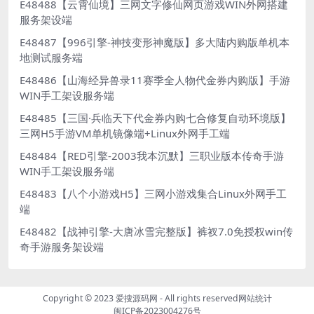
E48488【云霄仙境】三网文字修仙网页游戏WIN外网搭建
服务架设端
E48487【996引擎-神技变形神魔版】多大陆内购版单机本
地测试服务端
E48486【山海经异兽录11赛季全人物代金券内购版】手游
WIN手工架设服务端
E48485【三国·兵临天下代金券内购七合修复自动环境版】
三网H5手游VM单机镜像端+Linux外网手工端
E48484【RED引擎-2003我本沉默】三职业版本传奇手游
WIN手工架设服务端
E48483【八个小游戏H5】三网小游戏集合Linux外网手工
端
E48482【战神引擎-大唐冰雪完整版】裤衩7.0免授权win传
奇手游服务架设端
Copyright © 2023
爱搜源码网
- All rights reserved
网站统计
闽ICP备2023004276号