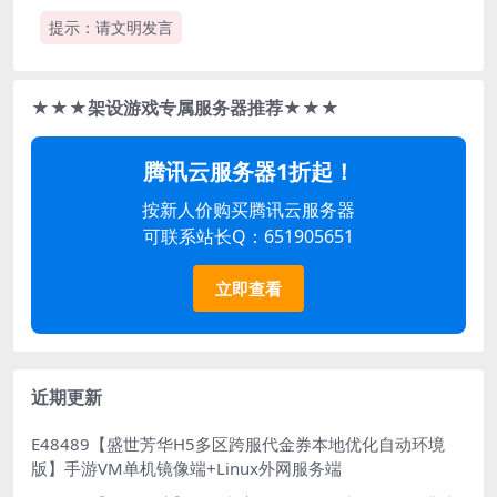
提示：请文明发言
★★★架设游戏专属服务器推荐★★★
腾讯云服务器1折起！
按新人价购买腾讯云服务器
可联系站长Q：651905651
立即查看
近期更新
E48489【盛世芳华H5多区跨服代金券本地优化自动环境
版】手游VM单机镜像端+Linux外网服务端