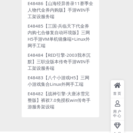
E48486【山海经异兽录11赛季全
人物代金券内购版】手游WIN手
工架设服务端
E48485【三国·兵临天下代金券
内购七合修复自动环境版】三网
H5手游VM单机镜像端+Linux外
网手工端
E48484【RED引擎-2003我本沉
默】三职业版本传奇手游WIN手
工架设服务端
E48483【八个小游戏H5】三网
小游戏集合Linux外网手工端
E48482【战神引擎-大唐冰雪完
首页
整版】裤衩7.0免授权win传奇手
游服务架设端
用户
中心