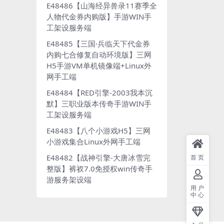
E48486【山海经异兽录11赛季全
人物代金券内购版】手游WIN手
工架设服务端
E48485【三国·兵临天下代金券
内购七合修复自动环境版】三网
H5手游VM单机镜像端+Linux外
网手工端
E48484【RED引擎-2003我本沉
默】三职业版本传奇手游WIN手
工架设服务端
E48483【八个小游戏H5】三网
小游戏集合Linux外网手工端
E48482【战神引擎-大唐冰雪完
首页
整版】裤衩7.0免授权win传奇手
游服务架设端
用户
中心