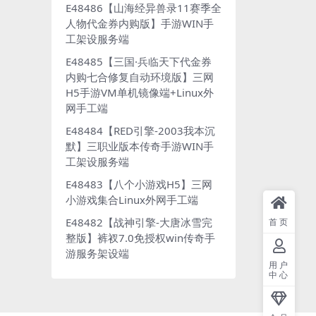
E48486【山海经异兽录11赛季全
人物代金券内购版】手游WIN手
工架设服务端
E48485【三国·兵临天下代金券
内购七合修复自动环境版】三网
H5手游VM单机镜像端+Linux外
网手工端
E48484【RED引擎-2003我本沉
默】三职业版本传奇手游WIN手
工架设服务端
E48483【八个小游戏H5】三网
小游戏集合Linux外网手工端
E48482【战神引擎-大唐冰雪完
首页
整版】裤衩7.0免授权win传奇手
游服务架设端
用户
中心