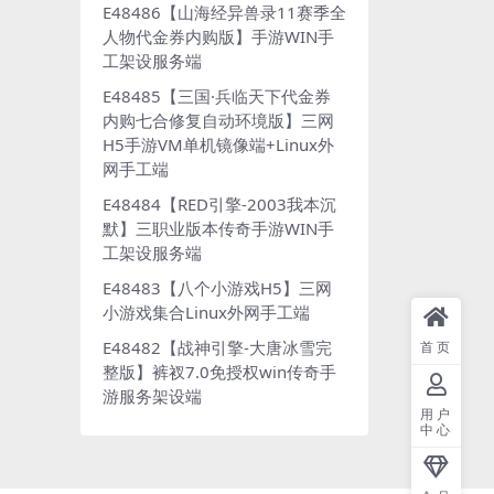
E48486【山海经异兽录11赛季全
人物代金券内购版】手游WIN手
工架设服务端
E48485【三国·兵临天下代金券
内购七合修复自动环境版】三网
H5手游VM单机镜像端+Linux外
网手工端
E48484【RED引擎-2003我本沉
默】三职业版本传奇手游WIN手
工架设服务端
E48483【八个小游戏H5】三网
小游戏集合Linux外网手工端
E48482【战神引擎-大唐冰雪完
首页
整版】裤衩7.0免授权win传奇手
游服务架设端
用户
中心