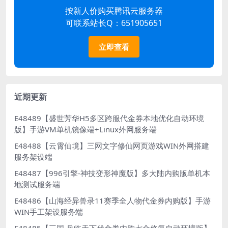
按新人价购买腾讯云服务器
可联系站长Q：651905651
立即查看
近期更新
E48489【盛世芳华H5多区跨服代金券本地优化自动环境
版】手游VM单机镜像端+Linux外网服务端
E48488【云霄仙境】三网文字修仙网页游戏WIN外网搭建
服务架设端
E48487【996引擎-神技变形神魔版】多大陆内购版单机本
地测试服务端
E48486【山海经异兽录11赛季全人物代金券内购版】手游
WIN手工架设服务端