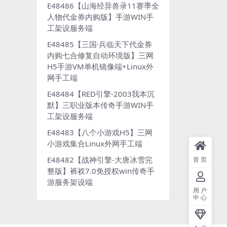
E48486【山海经异兽录11赛季全
人物代金券内购版】手游WIN手
工架设服务端
E48485【三国·兵临天下代金券
内购七合修复自动环境版】三网
H5手游VM单机镜像端+Linux外
网手工端
E48484【RED引擎-2003我本沉
默】三职业版本传奇手游WIN手
工架设服务端
E48483【八个小游戏H5】三网
小游戏集合Linux外网手工端
E48482【战神引擎-大唐冰雪完
首页
整版】裤衩7.0免授权win传奇手
游服务架设端
用户
中心