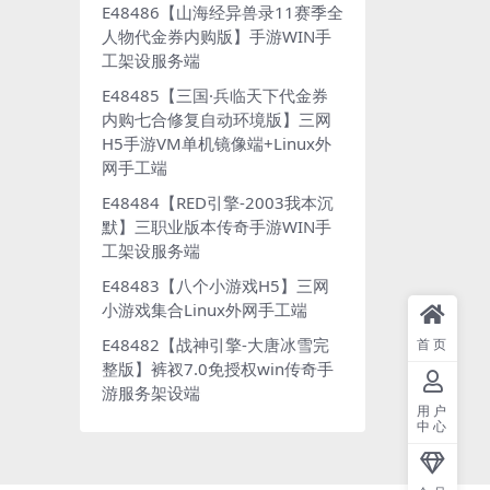
E48486【山海经异兽录11赛季全
人物代金券内购版】手游WIN手
工架设服务端
E48485【三国·兵临天下代金券
内购七合修复自动环境版】三网
H5手游VM单机镜像端+Linux外
网手工端
E48484【RED引擎-2003我本沉
默】三职业版本传奇手游WIN手
工架设服务端
E48483【八个小游戏H5】三网
小游戏集合Linux外网手工端
E48482【战神引擎-大唐冰雪完
首页
整版】裤衩7.0免授权win传奇手
游服务架设端
用户
中心