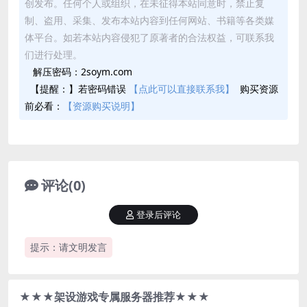
创发布。任何个人或组织，在未征得本站同意时，禁止复
制、盗用、采集、发布本站内容到任何网站、书籍等各类媒
体平台。如若本站内容侵犯了原著者的合法权益，可联系我
们进行处理。
解压密码：2soym.com
【提醒：】若密码错误
【点此可以直接联系我】
购买资源
前必看：
【资源购买说明】
评论(0)
登录后评论
提示：请文明发言
★★★架设游戏专属服务器推荐★★★