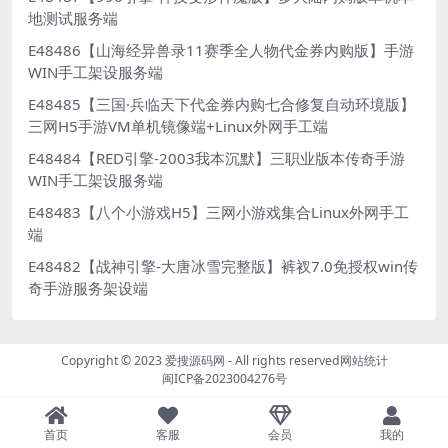
地测试服务端
E48486【山海经异兽录11赛季全人物代金券内购版】手游
WIN手工架设服务端
E48485【三国·兵临天下代金券内购七合修复自动环境版】
三网H5手游VM单机镜像端+Linux外网手工端
E48484【RED引擎-2003我本沉默】三职业版本传奇手游
WIN手工架设服务端
E48483【八个小游戏H5】三网小游戏集合Linux外网手工
端
E48482【战神引擎-大唐冰雪完整版】裤衩7.0免授权win传
奇手游服务架设端
Copyright © 2023
爱搜源码网
- All rights reserved
网站统计
闽ICP备2023004276号
首页
客服
会员
我的