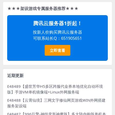
★★★架设游戏专属服务器推荐★★★
腾讯云服务器1折起！
按新人价购买腾讯云服务器
可联系站长Q：651905651
立即查看
近期更新
E48489【盛世芳华H5多区跨服代金券本地优化自动环境
版】手游VM单机镜像端+Linux外网服务端
E48488【云霄仙境】三网文字修仙网页游戏WIN外网搭建
服务架设端
E48487【996引擎-神技变形神魔版】多大陆内购版单机本