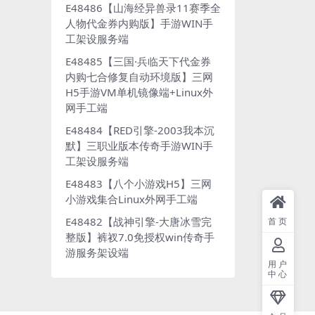
E48486【山海经异兽录11赛季全
人物代金券内购版】手游WIN手
工架设服务端
E48485【三国·兵临天下代金券
内购七合修复自动环境版】三网
H5手游VM单机镜像端+Linux外
网手工端
E48484【RED引擎-2003我本沉
默】三职业版本传奇手游WIN手
工架设服务端
E48483【八个小游戏H5】三网
小游戏集合Linux外网手工端
E48482【战神引擎-大唐冰雪完
首页
整版】裤衩7.0免授权win传奇手
游服务架设端
用户
中心